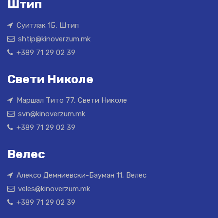
Штип
Суитлак 1Б, Штип
shtip@kinoverzum.mk
+389 71 29 02 39
Свети Николе
Маршал Тито 77, Свети Николе
svn@kinoverzum.mk
+389 71 29 02 39
Велес
Алексо Демниевски-Бауман 11, Велес
veles@kinoverzum.mk
+389 71 29 02 39