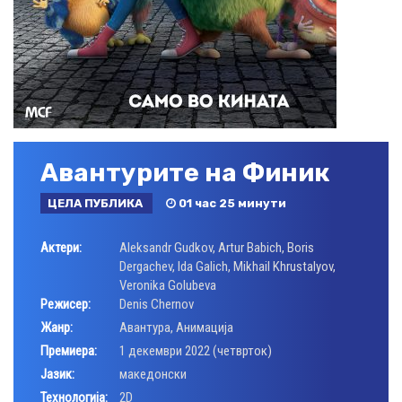
Авантурите на Финик
ЦЕЛА ПУБЛИКА
01 час 25 минути
Актери:
Aleksandr Gudkov
,
Artur Babich
,
Boris
Dergachev
,
Ida Galich
,
Mikhail Khrustalyov
,
Veronika Golubeva
Режисер:
Denis Chernov
Жанр:
Авантура
,
Анимација
Премиера:
1 декември 2022 (четврток)
Јазик:
македонски
Технологија:
2D