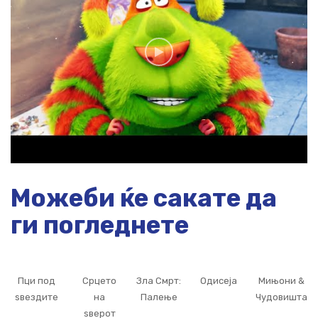
Можеби ќе сакате да
ги погледнете
Пци под
Срцето
Зла Смрт:
Одисеја
Мињони &
ѕвездите
на
Палење
Чудовишта
ѕверот