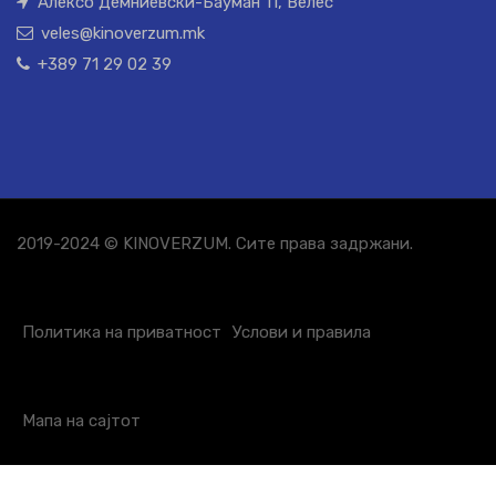
Алексо Демниевски-Бауман 11, Велес
veles@kinoverzum.mk
+389 71 29 02 39
2019-2024 © KINOVERZUM. Сите права задржани.
Политика на приватност
Услови и правила
Мапа на сајтот