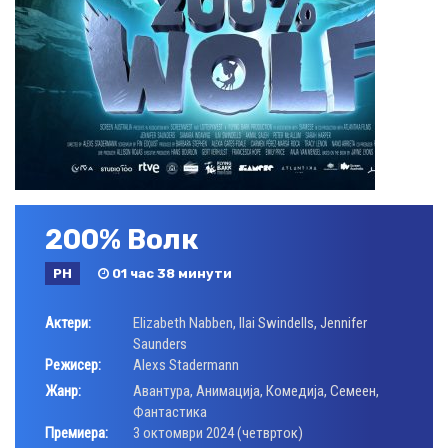
200% Волк
РН
01 час 38 минути
Актери:
Elizabeth Nabben
,
Ilai Swindells
,
Jennifer
Saunders
Режисер:
Alexs Stadermann
Жанр:
Авантура
,
Анимација
,
Комедија
,
Семеен
,
Фантастика
Премиера:
3 октомври 2024 (четврток)