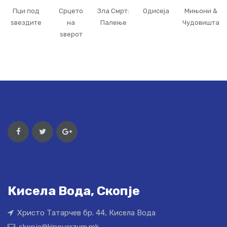
Пци под
Срцето
Зла Смрт:
Одисеја
Мињони &
ѕвездите
на
Палење
Чудовишта
ѕверот
Кисела Вода, Скопје
Христо Татарчев бр. 44, Кисела Вода
skopje@kinoverzum.mk