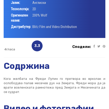
Јазик:
Aнглиски
Технологија:
2D
Оригинален
200% Wolf
назив:
Дистрибутер:
Blitz Film and Video Distribution
3.3
Сподели:
4гласа
Содржина
Кога желбата на Фреди Лупин го претвора во врколак и
ослободува палав месечев дух на Земјата, Фреди мора да ја
врати вселенската рамнотежа пред Земјата и Месечината да
се судрат.
Видео и фотографии