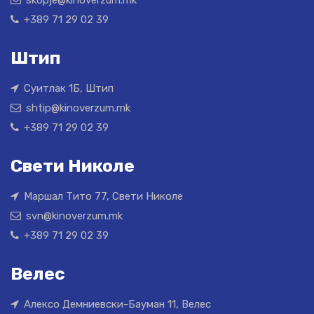
+389 71 29 02 39
Штип
Суитлак 1Б, Штип
shtip@kinoverzum.mk
+389 71 29 02 39
Свети Николе
Маршал Тито 77, Свети Николе
svn@kinoverzum.mk
+389 71 29 02 39
Велес
Алексо Демниевски-Бауман 11, Велес