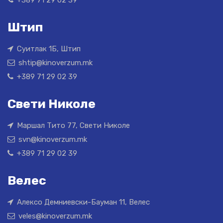
Штип
Суитлак 1Б, Штип
shtip@kinoverzum.mk
+389 71 29 02 39
Свети Николе
Маршал Тито 77, Свети Николе
svn@kinoverzum.mk
+389 71 29 02 39
Велес
Алексо Демниевски-Бауман 11, Велес
veles@kinoverzum.mk