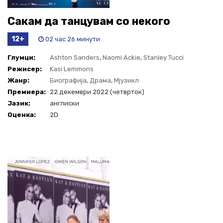
Сакам да танцувам со некого
12+
02 час 26 минути
Глумци:
Ashton Sanders
,
Naomi Ackie
,
Stanley Tucci
Режисер:
Kasi Lemmons
Жанр:
Биографија
,
Драма
,
Мјузикл
Премиера:
22 декември 2022 (четврток)
Јазик:
англиски
Оценка:
2D