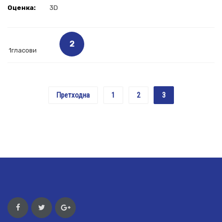
Оценка:
3D
2
1гласови
Претходна
1
2
3