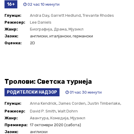
16+
02 час 10 минути
Глумци:
Andra Day
,
Garrett Hedlund
,
Trevante Rhodes
Режисер:
Lee Daniels
Жанр:
Биографија
,
Драма
,
Мјузикл
Јазик:
англиски, италјански, германски
Оценка:
2D
Тролови: Светска турнеја
РОДИТЕЛСКИ НАДЗОР
01 час 30 минути
Глумци:
Anna Kendrick
,
James Corden
,
Justin Timberlake
,
Ozzy Osbourne
Режисер:
David P. Smith
,
Walt Dohrn
Жанр:
Авантура
,
Комедија
,
Мјузикл
Премиера:
17 октомври 2020 (сабота)
Јазик:
англиски