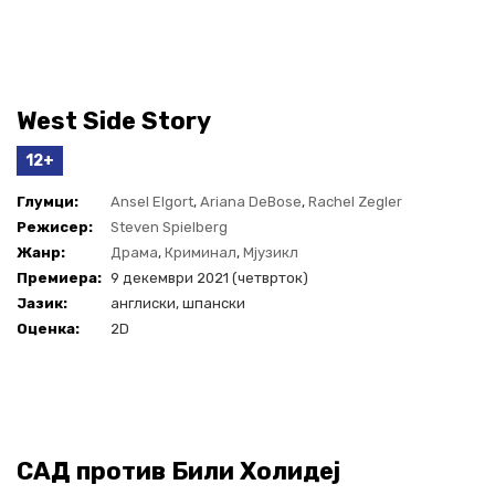
West Side Story
12+
Глумци:
Ansel Elgort
,
Ariana DeBose
,
Rachel Zegler
Режисер:
Steven Spielberg
Жанр:
Драма
,
Криминал
,
Мјузикл
Премиера:
9 декември 2021 (четврток)
Јазик:
англиски, шпански
Оценка:
2D
САД против Били Холидеј