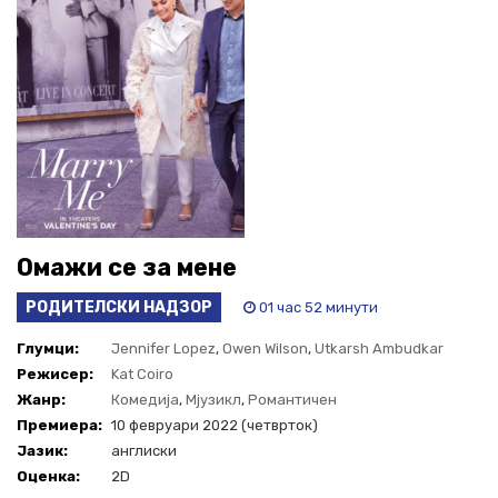
Омажи се за мене
РОДИТЕЛСКИ НАДЗОР
01 час 52 минути
Глумци:
Jennifer Lopez
,
Owen Wilson
,
Utkarsh Ambudkar
Режисер:
Kat Coiro
Жанр:
Комедија
,
Мјузикл
,
Романтичен
Премиера:
10 февруари 2022 (четврток)
Јазик:
англиски
Оценка:
2D