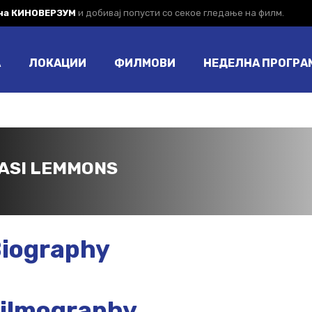
 на КИНОВЕРЗУМ
и добивај попусти со секое гледање на филм.
А
ЛОКАЦИИ
ФИЛМОВИ
НЕДЕЛНА ПРОГРА
ASI LEMMONS
iography
ilmography