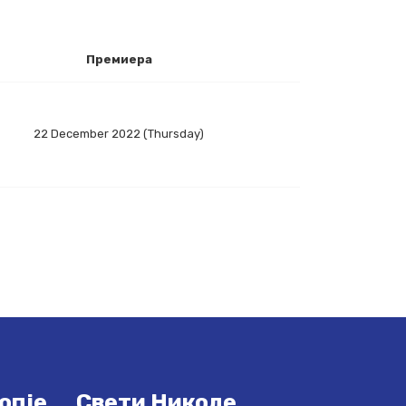
Премиера
22 December 2022 (Thursday)
опје
Свети Николе