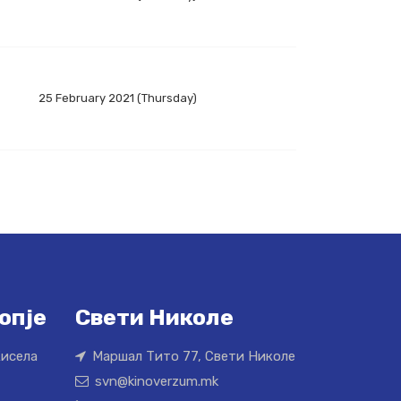
25 February 2021 (Thursday)
опје
Свети Николе
Кисела
Маршал Тито 77, Свети Николе
svn@kinoverzum.mk