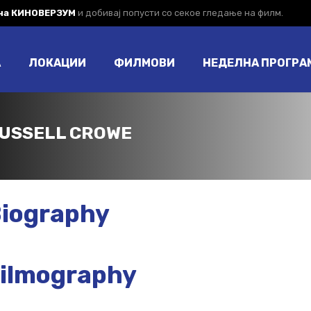
 на КИНОВЕРЗУМ
и добивај попусти со секое гледање на филм.
А
ЛОКАЦИИ
ФИЛМОВИ
НЕДЕЛНА ПРОГРА
USSELL CROWE
iography
ilmography