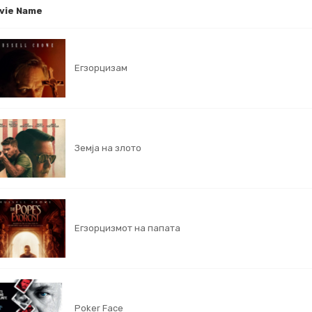
vie Name
Егзорцизам
Земја на злото
Егзорцизмот на папата
Poker Face