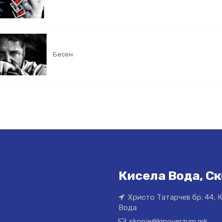
Бесен
Кисела Вода, Ск
Христо Татарчев бр. 44, 
Вода
skopje@kinoverzum.mk