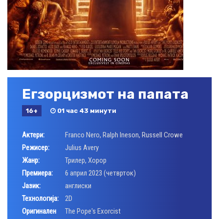
Егзорцизмот на папата
16+
01 час 43 минути
Актери:
Franco Nero
,
Ralph Ineson
,
Russell Crowe
Режисер:
Julius Avery
Жанр:
Трилер
,
Хорор
Премиера:
6 април 2023 (четврток)
Јазик:
англиски
Технологија:
2D
Оригинален
The Pope's Exorcist