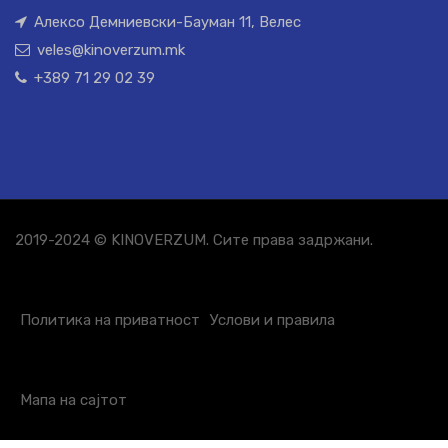
Алексо Демниевски-Бауман 11, Велес
veles@kinoverzum.mk
+389 71 29 02 39
2019-2024 © KINOVERZUM. Сите права задржани.
Политика на приватност
Услови и правила
Мапа на сајтот