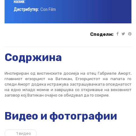
назив:
Дистрибутер:
Con Film
Сподели:
Содржина
Инспириран од вистинските досиеја на отец Габриеле Аморт,
главниот егзорцист на Ватикан, Егзорцистот на папата го
следи Аморт додека истражува застрашувачката опседнатост
на едно младо момче и завршува со откривање на вековниот
заговор кој Ватикан очајно се обидувал да го сокрие.
Видео и фотографии
1 видео