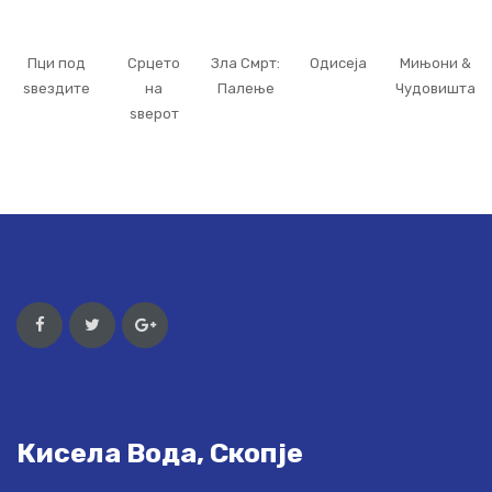
Пци под
Срцето
Зла Смрт:
Одисеја
Мињони &
ѕвездите
на
Палење
Чудовишта
ѕверот
Кисела Вода, Скопје