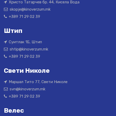
Христо Татарчев бр. 44, Кисела Вода
skopje@kinoverzum.mk
+389 71 29 02 39
Штип
Суитлак 1Б, Штип
shtip@kinoverzum.mk
+389 71 29 02 39
Свети Николе
Маршал Тито 77, Свети Николе
svn@kinoverzum.mk
+389 71 29 02 39
Велес