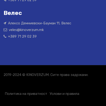
Велес
Алексо Демниевски-Бауман 11, Велес
veles@kinoverzum.mk
+389 71 29 02 39
2019-2024 © KINOVERZUM. Сите права задржани.
Политика на приватност
Услови и правила