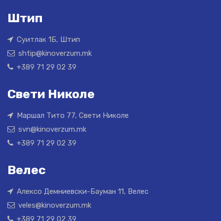
Штип
Суитлак 1Б, Штип
shtip@kinoverzum.mk
+389 71 29 02 39
Свети Николе
Маршал Тито 77, Свети Николе
svn@kinoverzum.mk
+389 71 29 02 39
Велес
Алексо Демниевски-Бауман 11, Велес
veles@kinoverzum.mk
+389 71 29 02 39