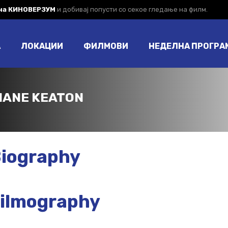
 на КИНОВЕРЗУМ
и добивај попусти со секое гледање на филм.
А
ЛОКАЦИИ
ФИЛМОВИ
НЕДЕЛНА ПРОГРА
IANE KEATON
iography
ilmography