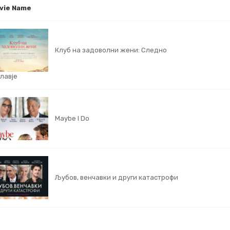
vie Name
Клуб на задоволни жени: Следно
лавје
Maybe I Do
Љубов, венчавки и други катастрофи