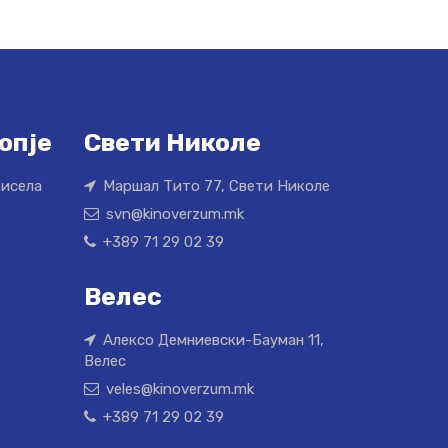
опје
Свети Николе
Кисела
Маршал Тито 77, Свети Николе
svn@kinoverzum.mk
+389 71 29 02 39
Велес
Алексо Демниевски-Бауман 11,
Велес
veles@kinoverzum.mk
+389 71 29 02 39