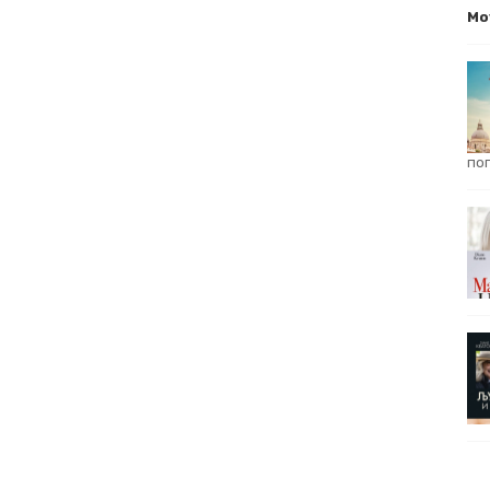
Mo
пог