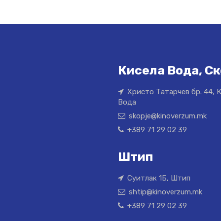
Кисела Вода, Ск
Христо Татарчев бр. 44, 
Вода
skopje@kinoverzum.mk
+389 71 29 02 39
Штип
Суитлак 1Б, Штип
shtip@kinoverzum.mk
+389 71 29 02 39