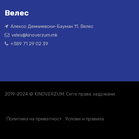
Велес
Алексо Демниевски-Бауман 11, Велес
veles@kinoverzum.mk
+389 71 29 02 39
2019-2024 © KINOVERZUM. Сите права задржани.
Политика на приватност
Услови и правила