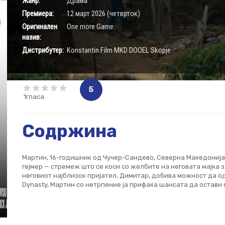
Жанр:
Драма
Премиера:
12 март 2026 (четврток)
Оригинален
One more Game
назив:
Дистрибутер:
Konstantin Film MKD DOOEL Skopje
5
1гласа
Содржина
Мартин, 16-годишник од Чучер-Сандево, Северна Македонија
гејмер — стремеж што се коси со желбите на неговата мајка 
неговиот најблизок пријател, Димитар, добива можност да о
Dynasty, Мартин со нетрпение ја прифаќа шансата да остави 