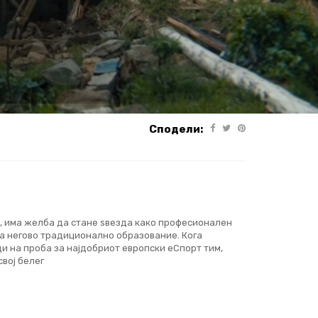
Сподели:
, има желба да стане ѕвезда како професионален
за негово традиционално образование. Кога
ди на проба за најдобриот европски еСпорт тим,
свој белег