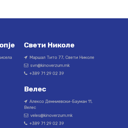
опје
Свети Николе
Кисела
Маршал Тито 77, Свети Николе
svn@kinoverzum.mk
+389 71 29 02 39
Велес
Алексо Демниевски-Бауман 11,
Велес
veles@kinoverzum.mk
+389 71 29 02 39