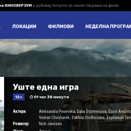
 на КИНОВЕРЗУМ
и добивај попусти со секое гледање на филм.
А
ЛОКАЦИИ
ФИЛМОВИ
НЕДЕЛНА ПРОГРА
Уште една игра
12+
01 час 38 минути
Актери:
Aleksandra Pesevska
,
Dalia Stoimenova
,
Goce Andono
Vedran Chesharek
,
Zaklina Stefkovska
,
Zephaniah Terr
Режисер:
Nick Janssen