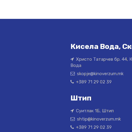
Кисела Вода, Ск
Христо Татарчев бр. 44, 
Вода
skopje@kinoverzum.mk
+389 71 29 02 39
Штип
Суитлак 1Б, Штип
shtip@kinoverzum.mk
+389 71 29 02 39