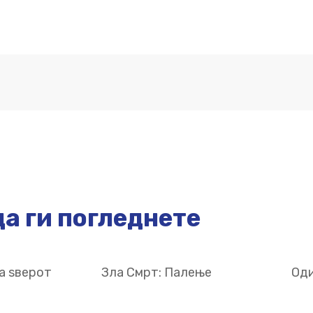
а ги погледнете
а ѕверот
Зла Смрт: Палење
Оди