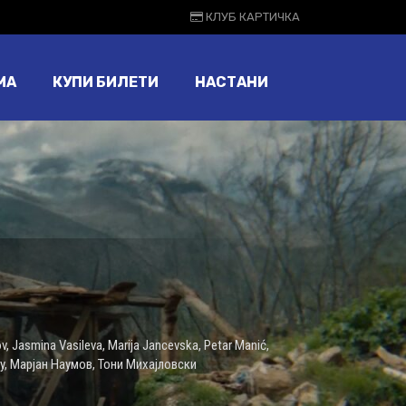
КЛУБ КАРТИЧКА
МА
КУПИ БИЛЕТИ
НАСТАНИ
v
,
Jasmina Vasileva
,
Marija Jancevska
,
Petar Manić
,
y
,
Марјан Наумов
,
Тони Михајловски