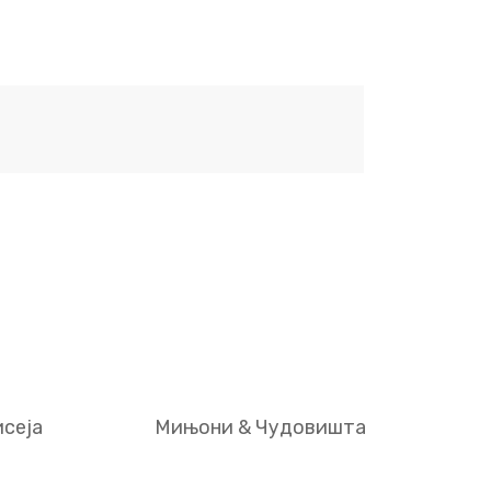
сеја
Мињони & Чудовишта