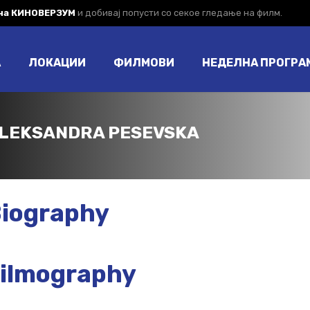
 на КИНОВЕРЗУМ
и добивај попусти со секое гледање на филм.
А
ЛОКАЦИИ
ФИЛМОВИ
НЕДЕЛНА ПРОГРА
LEKSANDRA PESEVSKA
iography
ilmography