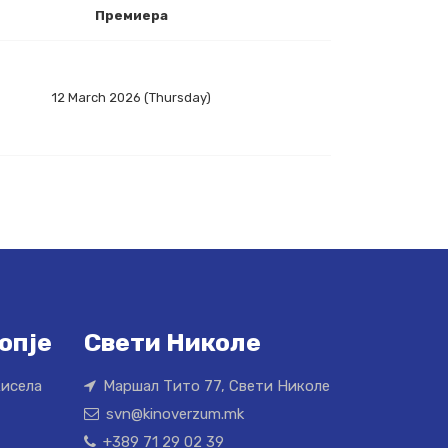
Премиера
12 March 2026 (Thursday)
опје
Свети Николе
Кисела
Маршал Тито 77, Свети Николе
svn@kinoverzum.mk
+389 71 29 02 39