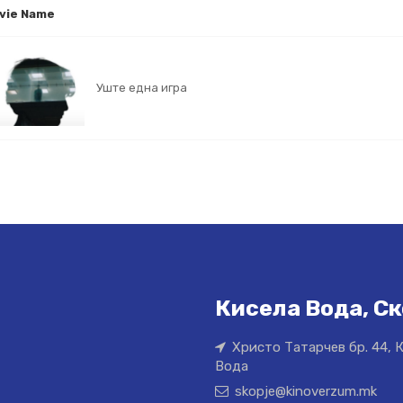
vie Name
Уште една игра
Кисела Вода, Ск
Христо Татарчев бр. 44, 
Вода
skopje@kinoverzum.mk