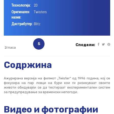
Технологија:
2D
Оригинален
Twisters
назив:
Дистрибутер:
Blitz
5
Сподели:
2гласа
Содржина
Ажурирана верзија на филмот „Twister“ од 1996 година, кој се
фокусира на пар ловци на бури кои ги ризикуваат своите
животи обидувајќи се да тестираат експериментален систем
за предупредување за временски непогоди.
Видео и фотографии