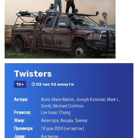
Twisters
12+
02 час 02 минути
Актери:
Anne-Marie Martin
,
Joseph Kosinski
,
Mark L.
Smith
,
Michael Crichton
Режисер:
Lee Isaac Chung
Жанр:
Авантура
,
Акција
,
Трилер
Премиера:
18 јули 2024 (четврток)
Јазик:
Aнглиски