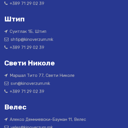
+389 71 29 02 39
Штип
Суитлак 1Б, Штип
shtip@kinoverzum.mk
+389 71 29 02 39
Свети Николе
Маршал Тито 77, Свети Николе
svn@kinoverzum.mk
+389 71 29 02 39
Велес
Алексо Демниевски-Бауман 11, Велес
veles@kinoverzum.mk