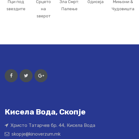
Пци под
Срцето
Зла Смрт:
Одисеја
Мињони &
ѕвездите
на
Палење
Чудовишта
ѕверот
Кисела Вода, Скопје
Христо Татарчев бр. 44, Кисела Вода
skopje@kinoverzum.mk