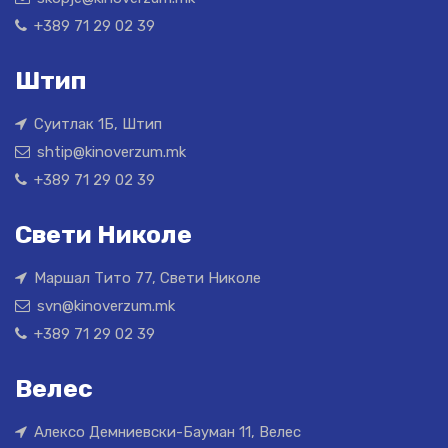
+389 71 29 02 39
Штип
Суитлак 1Б, Штип
shtip@kinoverzum.mk
+389 71 29 02 39
Свети Николе
Маршал Тито 77, Свети Николе
svn@kinoverzum.mk
+389 71 29 02 39
Велес
Алексо Демниевски-Бауман 11, Велес