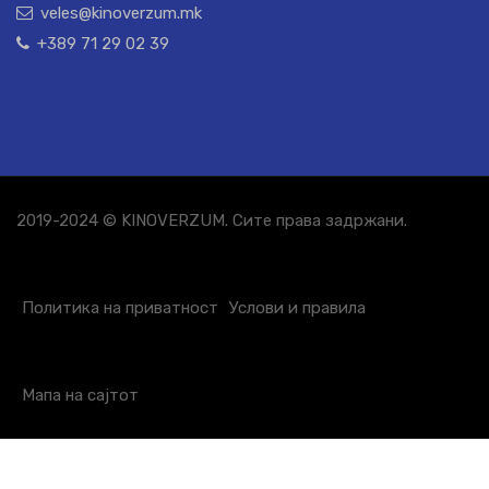
veles@kinoverzum.mk
+389 71 29 02 39
2019-2024 © KINOVERZUM. Сите права задржани.
Политика на приватност
Услови и правила
Мапа на сајтот