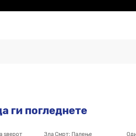
а ги погледнете
а ѕверот
Зла Смрт: Палење
Оди