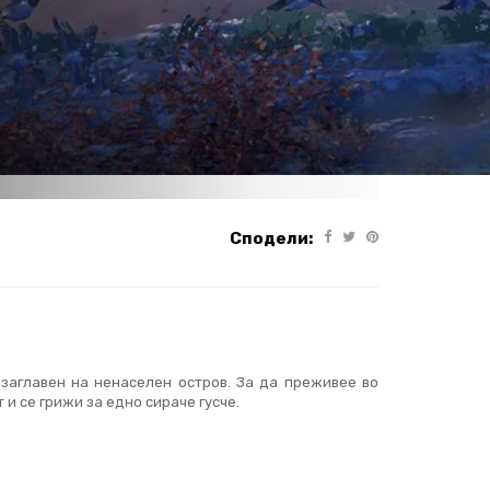
Сподели:
 заглавен на ненаселен остров. За да преживее во
и се грижи за едно сирaче гусче.