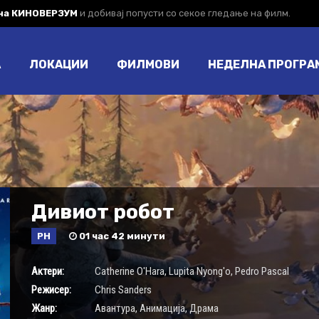
 на КИНОВЕРЗУМ
и добивај попусти со секое гледање на филм.
А
ЛОКАЦИИ
ФИЛМОВИ
НЕДЕЛНА ПРОГРА
Дивиот робот
РН
01 час 42 минути
Актери:
Catherine O'Hara
,
Lupita Nyong'o
,
Pedro Pascal
Режисер:
Chris Sanders
Жанр:
Авантура
,
Анимација
,
Драма