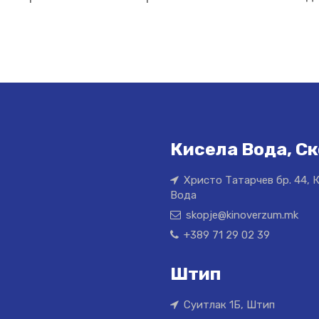
Кисела Вода, Ск
Христо Татарчев бр. 44, 
Вода
skopje@kinoverzum.mk
+389 71 29 02 39
Штип
Суитлак 1Б, Штип