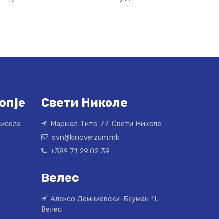
опје
Свети Николе
Кисела
Маршал Тито 77, Свети Николе
svn@kinoverzum.mk
+389 71 29 02 39
Велес
Алексо Демниевски-Бауман 11,
Велес