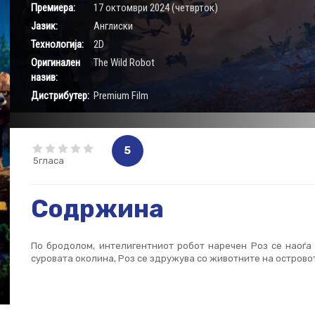
Премиера:
17 октомври 2024 (четврток)
Јазик:
Aнглиски
Технологија:
2D
Оригинален
The Wild Robot
назив:
Дистрибутер:
Premium Film
5
5гласа
Содржина
По бродолом, интелигентниот робот наречен Роз се наоѓа
суровата околина, Роз се здружува со животните на островот 