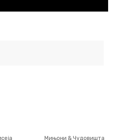
сеја
Мињони & Чудовишта