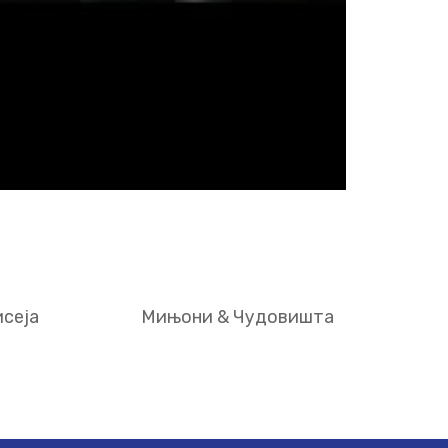
сеја
Мињони & Чудовишта