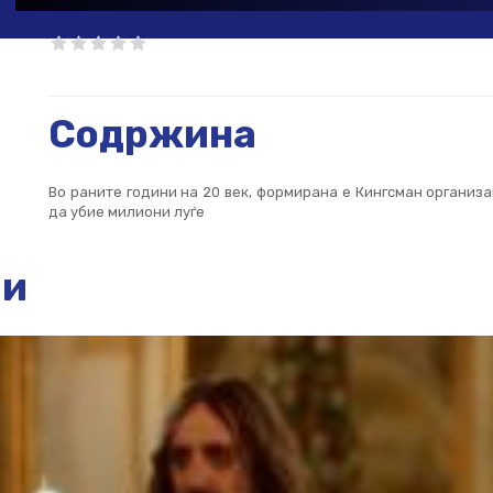
Содржина
Во раните години на 20 век, формирана е Кингсман организац
да убие милиони луѓе
ии