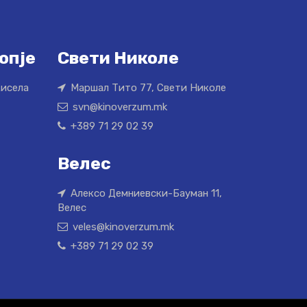
опје
Свети Николе
Кисела
Маршал Тито 77, Свети Николе
svn@kinoverzum.mk
+389 71 29 02 39
Велес
Алексо Демниевски-Бауман 11,
Велес
veles@kinoverzum.mk
+389 71 29 02 39