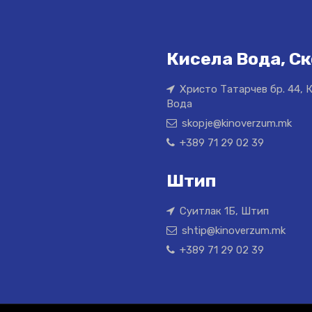
Кисела Вода, Ск
Христо Татарчев бр. 44, 
Вода
skopje@kinoverzum.mk
+389 71 29 02 39
Штип
Суитлак 1Б, Штип
shtip@kinoverzum.mk
+389 71 29 02 39