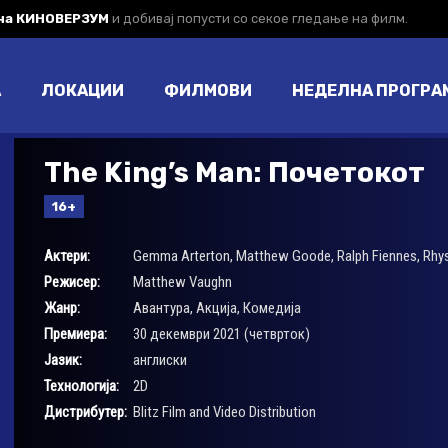
 на КИНОВЕРЗУМ
и добивај попусти со секое гледање на филм.
А
ЛОКАЦИИ
ФИЛМОВИ
НЕДЕЛНА ПРОГРА
The King’s Man: Почетокот
16+
Актери:
Gemma Arterton
,
Matthew Goode
,
Ralph Fiennes
,
Rhys
Режисер:
Matthew Vaughn
Жанр:
Авантура
,
Акција
,
Комедија
Премиера:
30 декември 2021 (четврток)
Јазик:
англиски
Технологија:
2D
Дистрибутер:
Blitz Film and Video Distribution