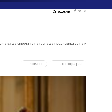
Сподели:
ија за да спречи тајна група да предизвика војна и
1 видео
2 фотографии