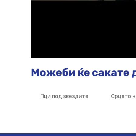
Можеби ќе сакате д
Пци под ѕвездите
Срцето н