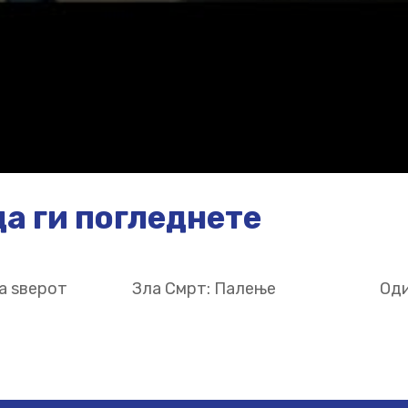
а ги погледнете
а ѕверот
Зла Смрт: Палење
Оди