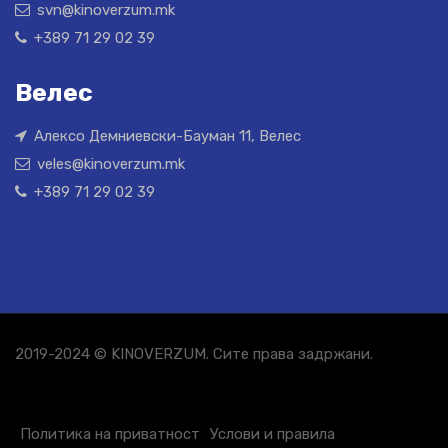
svn@kinoverzum.mk
+389 71 29 02 39
Велес
Алексо Демниевски-Бауман 11, Велес
veles@kinoverzum.mk
+389 71 29 02 39
2019-2024 © KINOVERZUM. Сите права задржани.
Политика на приватност
Услови и правила