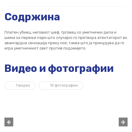
Содржина
Платен убиец, неговиот шеф, трговец со уметнички дела и
шема за перење пари што случајно го претвора атентаторот во
авангардна сензација преку ноќ, таква што ја принудува да го
игра уметничкиот свет против подземјето.
Видео и фотографии
1 видео
10 фотографии