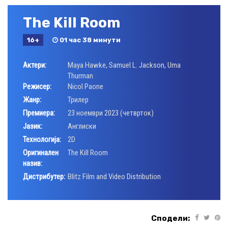
The Kill Room
16+
01 час 38 минути
Актери:
Maya Hawke
,
Samuel L. Jackson
,
Uma
Thurman
Режисер:
Nicol Paone
Жанр:
Трилер
Премиера:
23 ноември 2023 (четврток)
Јазик:
Aнглиски
Технологија:
2D
Оригинален
The Kill Room
назив:
Дистрибутер:
Blitz Film and Video Distribution
Сподели: