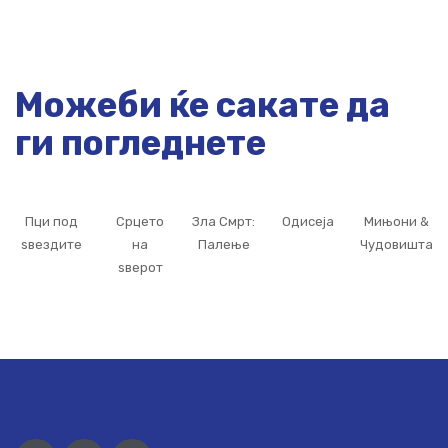
Можеби ќе сакате да
ги погледнете
Пци под
Срцето
Зла Смрт:
Одисеја
Мињони &
ѕвездите
на
Палење
Чудовишта
ѕверот