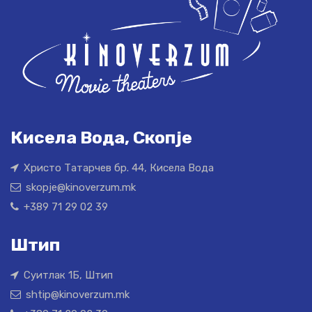
Кисела Вода, Скопје
Христо Татарчев бр. 44, Кисела Вода
skopje@kinoverzum.mk
+389 71 29 02 39
Штип
Суитлак 1Б, Штип
shtip@kinoverzum.mk