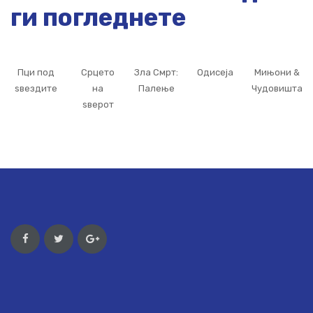
ги погледнете
Пци под
Срцето
Зла Смрт:
Одисеја
Мињони &
ѕвездите
на
Палење
Чудовишта
ѕверот