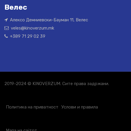
Велес
Алексо Демниевски-Бауман 11, Велес
veles@kinoverzum.mk
+389 71 29 02 39
2019-2024 © KINOVERZUM. Сите права задржани.
Политика на приватност
Услови и правила
Мапа на сајтот