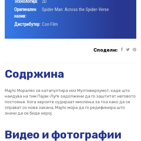
Технологија:
2D
Оригинален
Spider-Man: Across the Spider-Verse
назив:
Дистрибутер:
Con Film
Сподели:
Содржина
Мајлс Моралес се катапултира низ Мултиверзумот, каде што
наидува на тим Пајак-Луѓе задолжени да го заштитат неговото
постоење. Кога хероите судираат мислења за тоа како да се
справат со нова закана, Мајлс мора да го редефинира што
значи да се биде херој.
Видео и фотографии