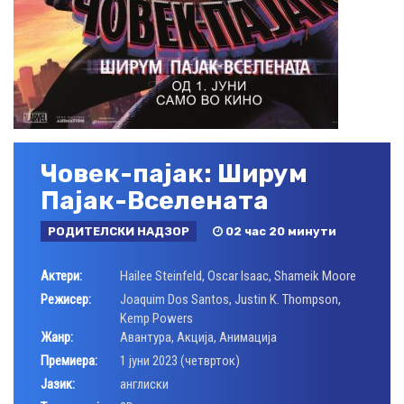
Човек-пајак: Ширум
Пајак-Вселената
РОДИТЕЛСКИ НАДЗОР
02 час 20 минути
Актери:
Hailee Steinfeld
,
Oscar Isaac
,
Shameik Moore
Режисер:
Joaquim Dos Santos
,
Justin K. Thompson
,
Kemp Powers
Жанр:
Авантура
,
Акција
,
Анимација
Премиера:
1 јуни 2023 (четврток)
Јазик:
англиски