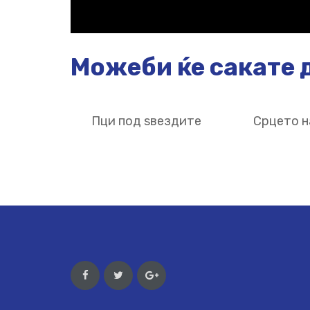
Можеби ќе сакате д
Пци под ѕвездите
Срцето н