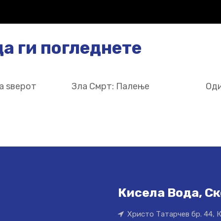
а ги погледнете
а ѕверот
Зла Смрт: Палење
Оди
Кисела Вода, Ск
Христо Татарчев бр. 44, 