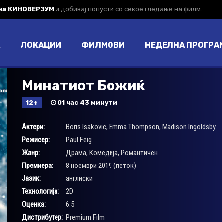
 на КИНОВЕРЗУМ
и добивај попусти со секое гледање на филм.
А
ЛОКАЦИИ
ФИЛМОВИ
НЕДЕЛНА ПРОГРА
Минатиот Божиќ
12+
01 час 43 минути
Актери:
Boris Isakovic
,
Emma Thompson
,
Madison Ingoldsby
Режисер:
Paul Feig
Жанр:
Драма
,
Комедија
,
Романтичен
Премиера:
8 ноември 2019 (петок)
Јазик:
англиски
Технологија:
2D
Оценка:
6.5
Дистрибутер:
Premium Film