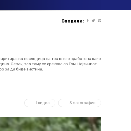
Сподели:
е иритирачка последица на тоа што е вработена како
ина. Сепак, таа таму се среќава со Том. Нејзиниот
ро за да биде вистина.
1 видео
5 фотографии