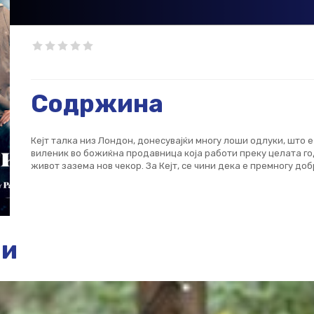
Содржина
Кејт талка низ Лондон, донесувајќи многу лоши одлуки, што 
виленик во божиќна продавница која работи преку целата год
живот зазема нов чекор. За Кејт, се чини дека е премногу доб
ии