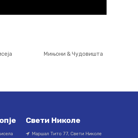
сеја
Мињони & Чудовишта
опје
Свети Николе
Кисела
Маршал Тито 77, Свети Николе