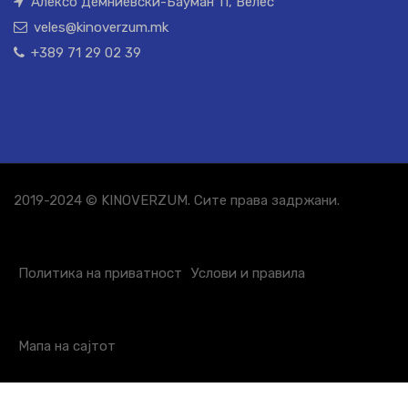
Алексо Демниевски-Бауман 11, Велес
veles@kinoverzum.mk
+389 71 29 02 39
2019-2024 © KINOVERZUM. Сите права задржани.
Политика на приватност
Услови и правила
Мапа на сајтот