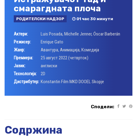
смарагдната плоча
РОДИТЕЛСКИ НАДЗОР
01 час 30 минути
Актери:
Luis Posada
,
Michelle Jenner
,
Óscar Barberán
Режисер:
Enrique Gato
Жанр:
Авантура
,
Анимација
,
Комедија
Премиера:
25 август 2022 (четврток)
Јазик:
англиски
Технологија:
2D
Дистрибутер:
Konstantin Film MKD DOOEL Skopje
Сподели:
Содржина