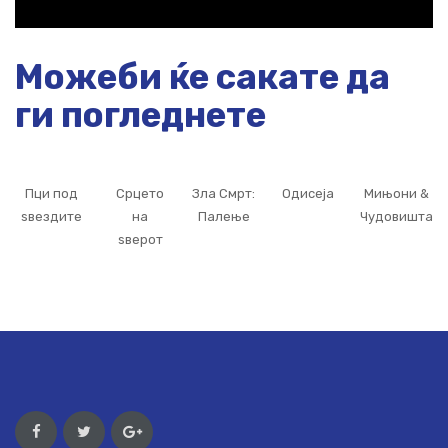
Можеби ќе сакате да
ги погледнете
Пци под
Срцето
Зла Смрт:
Одисеја
Мињони &
ѕвездите
на
Палење
Чудовишта
ѕверот