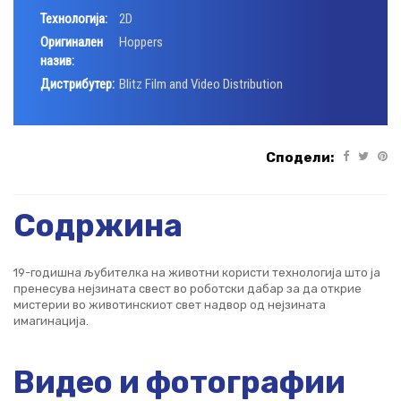
Технологија:
2D
Оригинален
Hoppers
назив:
Дистрибутер:
Blitz Film and Video Distribution
Сподели:
Содржина
19-годишна љубителка на животни користи технологија што ја
пренесува нејзината свест во роботски дабар за да открие
мистерии во животинскиот свет надвор од нејзината
имагинација.
Видео и фотографии