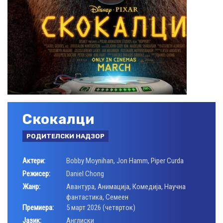
Скокалци
РОДИТЕЛСКИ НАДЗОР
Актери:
Bobby Moynihan
,
Jon Hamm
,
Piper Curda
Режисер:
Daniel Chong
Жанр:
Авантура
,
Анимација
,
Комедија
,
Научна
фантастика
,
Семеен
Премиера:
5 март 2026 (четврток)
Јазик:
Aнглиски