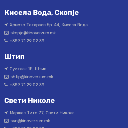
Кисела Вода, Скопје
Христо Татарчев бр. 44, Кисела Вода
skopje@kinoverzum.mk
+389 71 29 02 39
Штип
Суитлак 1Б, Штип
shtip@kinoverzum.mk
+389 71 29 02 39
Свети Николе
Маршал Тито 77, Свети Николе
svn@kinoverzum.mk