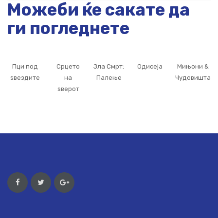
Можеби ќе сакате да
ги погледнете
Пци под
Срцето
Зла Смрт:
Одисеја
Мињони &
ѕвездите
на
Палење
Чудовишта
ѕверот