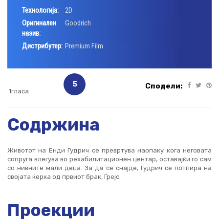
Технологија:
2D
Оригинален
Goodrich
назив:
Дистрибутер:
Premium Film
5
Сподели:
1гласа
Содржина
Животот на Енди Гудрич се превртува наопаку кога неговата
сопруга влегува во рехабилитационен центар, оставајќи го сам
со нивните мали деца. За да се снајде, Гудрич се потпира на
својата ќерка од првиот брак, Грејс.
Проекции