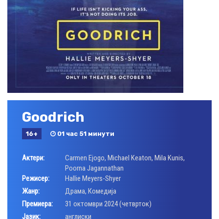
Goodrich
16+
01 час 51 минути
Актери:
Carmen Ejogo
,
Michael Keaton
,
Mila Kunis
,
Poorna Jagannathan
Режисер:
Hallie Meyers-Shyer
Жанр:
Драма
,
Комедија
Премиера:
31 октомври 2024 (четврток)
Јазик:
англиски