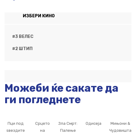
ИЗБЕРИ КИНО
#3 ВЕЛЕС
#2 ШТИП
Можеби ќе сакате да
ги погледнете
Пци под
Срцето
Зла Смрт:
Одисеја
Мињони &
ѕвездите
на
Палење
Чудовишта