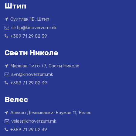
Штип
Суитлак 1Б, Штип
shtip@kinoverzum.mk
+389 71 29 02 39
Свети Николе
Маршал Тито 77, Свети Николе
svn@kinoverzum.mk
+389 71 29 02 39
Велес
Алексо Демниевски-Бауман 11, Велес
veles@kinoverzum.mk
+389 71 29 02 39