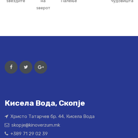
ѕвездите
на
Палење
Чудовишта
ѕверот
Кисела Вода, Скопје
Христо Татарчев бр. 44, Кисела Вода
skopje@kinoverzum.mk
+389 71 29 02 39