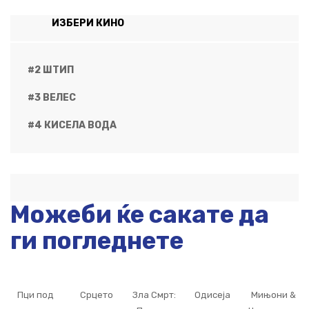
ИЗБЕРИ КИНО
#2 ШТИП
#3 ВЕЛЕС
#4 КИСЕЛА ВОДА
Можеби ќе сакате да
ги погледнете
Пци под
Срцето
Зла Смрт:
Одисеја
Мињони &