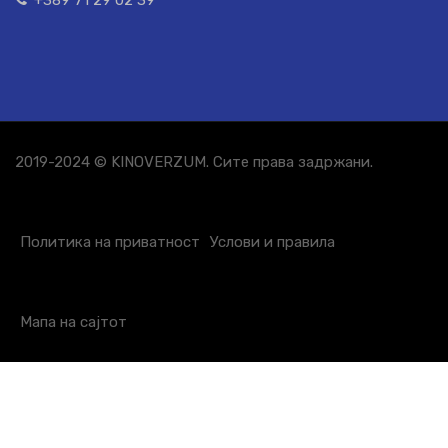
+389 71 29 02 39
2019-2024 © KINOVERZUM. Сите права задржани.
Политика на приватност
Услови и правила
Мапа на сајтот