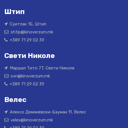
Штип
Суитлак 1Б, Штип
shtip@kinoverzum.mk
+389 71 29 02 39
Свети Николе
Маршал Тито 77, Свети Николе
svn@kinoverzum.mk
+389 71 29 02 39
Велес
Алексо Демниевски-Бауман 11, Велес
veles@kinoverzum.mk