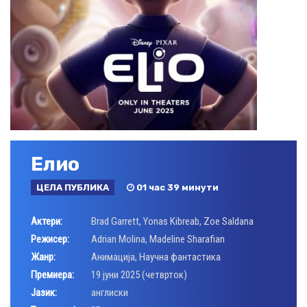
Елио
ЦЕЛА ПУБЛИКА
01 час 39 минути
Актери:
Brad Garrett
,
Yonas Kibreab
,
Zoe Saldana
Режисер:
Adrian Molina
,
Madeline Sharafian
Жанр:
Анимација
,
Научна фантастика
Премиера:
19 јуни 2025 (четврток)
Јазик:
англиски