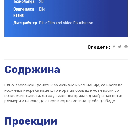
Технологија:
2D
Оригинален
Elio
назив:
Дистрибутер:
Blitz Film and Video Distribution
Сподели:
Содржина
Елио, вселенски фанатик со активна имагинација, се наоѓа во
космичка несреќа каде што мора да создаде нови врски со
вонземски животи, да се движи низ криза од меѓугалактички
размери и некако да открие кој навистина треба да биде.
Проекции