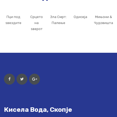
Пци под
Срцето
Зла Смрт:
Одисеја
Мињони &
ѕвездите
на
Палење
Чудовишта
ѕверот
Кисела Вода, Скопје