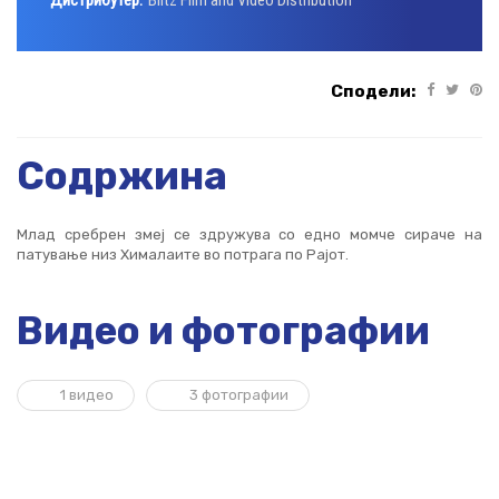
Дистрибутер:
Blitz Film and Video Distribution
Сподели:
Содржина
Млад сребрен змеј се здружува со едно момче сираче на
патување низ Хималаите во потрага по Рајот.
Видео и фотографии
1 видео
3 фотографии