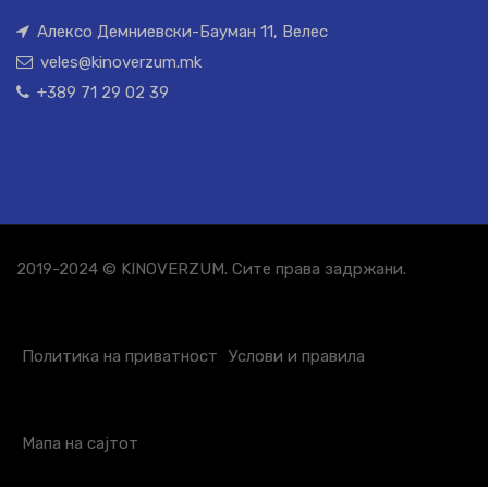
Алексо Демниевски-Бауман 11, Велес
veles@kinoverzum.mk
+389 71 29 02 39
2019-2024 © KINOVERZUM. Сите права задржани.
Политика на приватност
Услови и правила
Мапа на сајтот