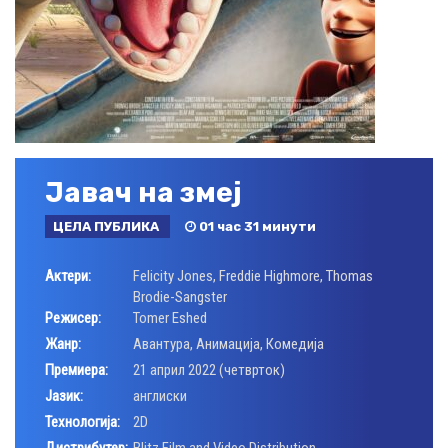
Јавач на змеј
ЦЕЛА ПУБЛИКА
01 час 31 минути
Актери:
Felicity Jones
,
Freddie Highmore
,
Thomas
Brodie-Sangster
Режисер:
Tomer Eshed
Жанр:
Авантура
,
Анимација
,
Комедија
Премиера:
21 април 2022 (четврток)
Јазик:
англиски
Технологија:
2D