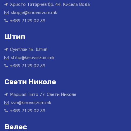
Христо Татарчев бр. 44, Кисела Вода
skopje@kinoverzum.mk
+389 71 29 02 39
Штип
Суитлак 1Б, Штип
shtip@kinoverzum.mk
+389 71 29 02 39
Свети Николе
Маршал Тито 77, Свети Николе
svn@kinoverzum.mk
+389 71 29 02 39
Велес