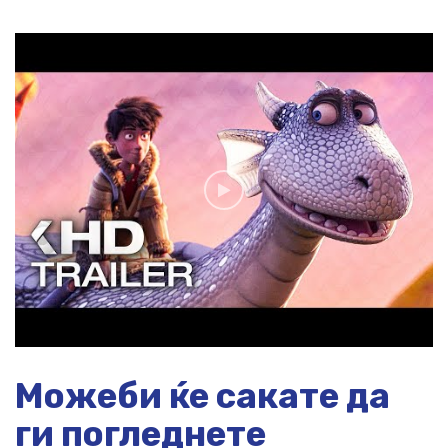
Можеби ќе сакате да
ги погледнете