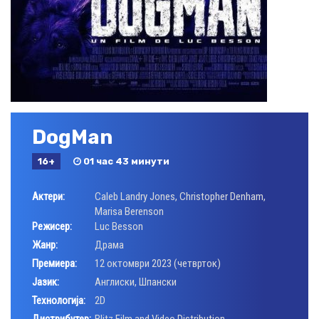
DogMan
16+
01 час 43 минути
Актери:
Caleb Landry Jones
,
Christopher Denham
,
Marisa Berenson
Режисер:
Luc Besson
Жанр:
Драма
Премиера:
12 октомври 2023 (четврток)
Јазик:
Aнглиски, Шпански
Технологија:
2D