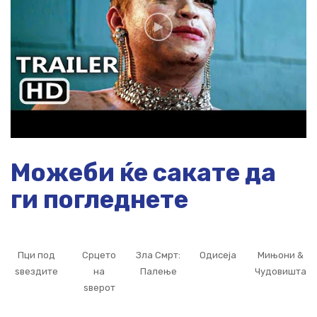
Можеби ќе сакате да
ги погледнете
Пци под
Срцето
Зла Смрт:
Одисеја
Мињони &
ѕвездите
на
Палење
Чудовишта
ѕверот