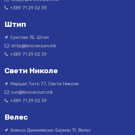
+389 71 29 02 39
Штип
Суитлак 1Б, Штип
shtip@kinoverzum.mk
+389 71 29 02 39
Свети Николе
Маршал Тито 77, Свети Николе
svn@kinoverzum.mk
+389 71 29 02 39
Велес
Алексо Демниевски-Бауман 11, Велес