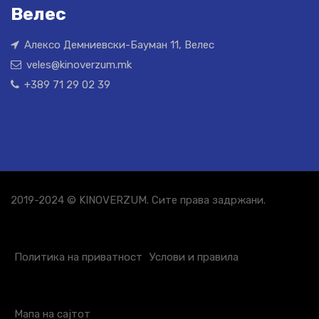
Велес
Алексо Демниевски-Бауман 11, Велес
veles@kinoverzum.mk
+389 71 29 02 39
2019-2024 © KINOVERZUM. Сите права задржани.
Политика на приватност
Услови и правила
Мапа на сајтот