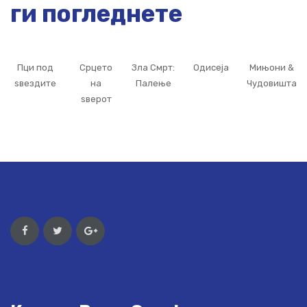
ги погледнете
Пци под
Срцето
Зла Смрт:
Одисеја
Мињони &
ѕвездите
на
Палење
Чудовишта
ѕверот