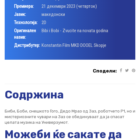
Премиера:
21 декември 2023 (четврток)
Јазик:
македонски
Технологија:
2D
Оригинален
Bibi i Bobi - Zvucite na novata godina
назив:
Дистрибутер:
Konstantin Film MKD DOOEL Skopje
Сподели:
Содржина
Биби, Боби, снешкото Гого, Дедо Мраз од Заз, роботчето Р1, но и
мистериозните чувари на Заз се обединуваат да ја спасат
целата музика на Универзумот.
Можеби ќе сакате да