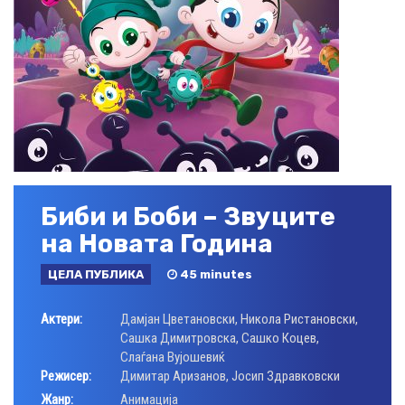
Биби и Боби – Звуците
на Новата Година
ЦЕЛА ПУБЛИКА
45 minutes
Актери:
Дамјан Цветановски
,
Никола Ристановски
,
Сашка Димитровска
,
Сашко Коцев
,
Слаѓана Вујошевиќ
Режисер:
Димитар Аризанов
,
Јосип Здравковски
Жанр:
Анимација