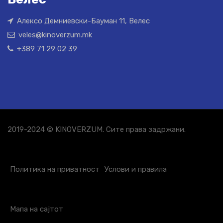
Алексо Демниевски-Бауман 11, Велес
veles@kinoverzum.mk
+389 71 29 02 39
2019-2024 © KINOVERZUM. Сите права задржани.
Политика на приватност
Услови и правила
Мапа на сајтот