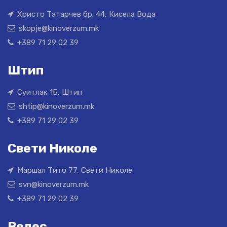
Христо Татарчев бр. 44, Кисела Вода
skopje@kinoverzum.mk
+389 71 29 02 39
Штип
Суитлак 1Б, Штип
shtip@kinoverzum.mk
+389 71 29 02 39
Свети Николе
Маршал Тито 77, Свети Николе
svn@kinoverzum.mk
+389 71 29 02 39
Велес