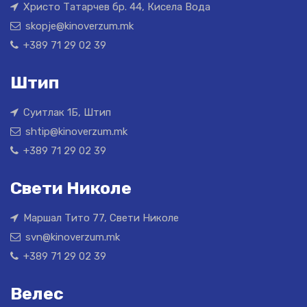
Христо Татарчев бр. 44, Кисела Вода
skopje@kinoverzum.mk
+389 71 29 02 39
Штип
Суитлак 1Б, Штип
shtip@kinoverzum.mk
+389 71 29 02 39
Свети Николе
Маршал Тито 77, Свети Николе
svn@kinoverzum.mk
+389 71 29 02 39
Велес