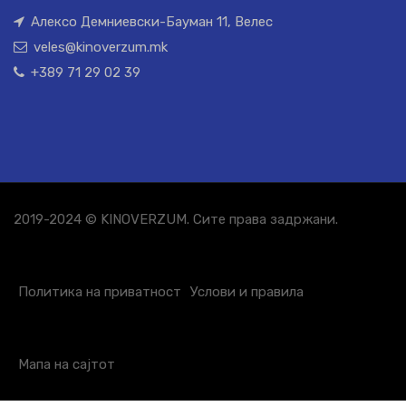
Алексо Демниевски-Бауман 11, Велес
veles@kinoverzum.mk
+389 71 29 02 39
2019-2024 © KINOVERZUM. Сите права задржани.
Политика на приватност
Услови и правила
Мапа на сајтот