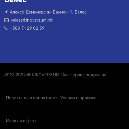
Алексо Демниевски-Бауман 11, Велес
veles@kinoverzum.mk
+389 71 29 02 39
2019-2024 © KINOVERZUM. Сите права задржани.
Политика на приватност
Услови и правила
Мапа на сајтот