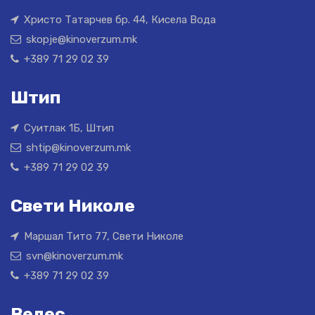
Христо Татарчев бр. 44, Кисела Вода
skopje@kinoverzum.mk
+389 71 29 02 39
Штип
Суитлак 1Б, Штип
shtip@kinoverzum.mk
+389 71 29 02 39
Свети Николе
Маршал Тито 77, Свети Николе
svn@kinoverzum.mk
+389 71 29 02 39
Велес