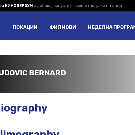
 на КИНОВЕРЗУМ
и добивај попусти со секое гледање на филм.
А
ЛОКАЦИИ
ФИЛМОВИ
НЕДЕЛНА ПРОГРА
UDOVIC BERNARD
iography
ilmography