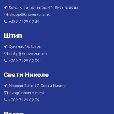
Христо Татарчев бр. 44, Кисела Вода
skopje@kinoverzum.mk
+389 71 29 02 39
Штип
Суитлак 1Б, Штип
shtip@kinoverzum.mk
+389 71 29 02 39
Свети Николе
Маршал Тито 77, Свети Николе
svn@kinoverzum.mk
+389 71 29 02 39
Велес