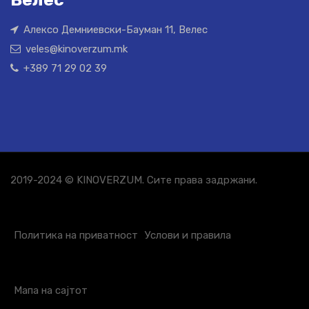
Алексо Демниевски-Бауман 11, Велес
veles@kinoverzum.mk
+389 71 29 02 39
2019-2024 © KINOVERZUM. Сите права задржани.
Политика на приватност
Услови и правила
Мапа на сајтот