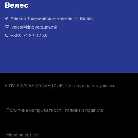
Велес
Алексо Демниевски-Бауман 11, Велес
veles@kinoverzum.mk
+389 71 29 02 39
2019-2024 © KINOVERZUM. Сите права задржани.
Политика на приватност
Услови и правила
Мапа на сајтот