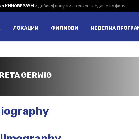
 на КИНОВЕРЗУМ
и добивај попусти со секое гледање на филм.
А
ЛОКАЦИИ
ФИЛМОВИ
НЕДЕЛНА ПРОГРА
RETA GERWIG
iography
ilmography