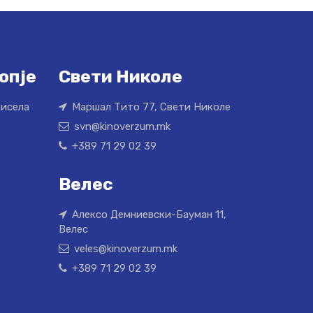
опје
Свети Николе
Кисела
Маршал Тито 77, Свети Николе
svn@kinoverzum.mk
+389 71 29 02 39
Велес
Алексо Демниевски-Бауман 11,
Велес
veles@kinoverzum.mk
+389 71 29 02 39