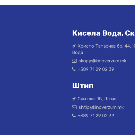
Кисела Вода, Ск
Христо Татарчев бр. 44, 
Вода
skopje@kinoverzum.mk
+389 71 29 02 39
Штип
Суитлак 1Б, Штип
shtip@kinoverzum.mk
+389 71 29 02 39