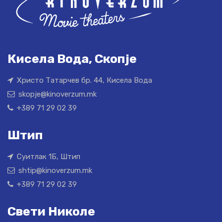
Кисела Вода, Скопје
Христо Татарчев бр. 44, Кисела Вода
skopje@kinoverzum.mk
+389 71 29 02 39
Штип
Суитлак 1Б, Штип
shtip@kinoverzum.mk
+389 71 29 02 39
Свети Николе