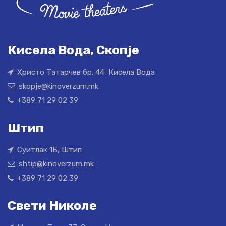
Кисела Вода, Скопје
Христо Татарчев бр. 44, Кисела Вода
skopje@kinoverzum.mk
+389 71 29 02 39
Штип
Суитлак 1Б, Штип
shtip@kinoverzum.mk
+389 71 29 02 39
Свети Николе