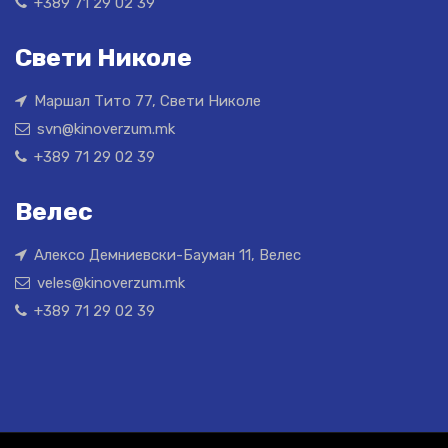
+389 71 29 02 39
Свети Николе
Маршал Тито 77, Свети Николе
svn@kinoverzum.mk
+389 71 29 02 39
Велес
Алексо Демниевски-Бауман 11, Велес
veles@kinoverzum.mk
+389 71 29 02 39