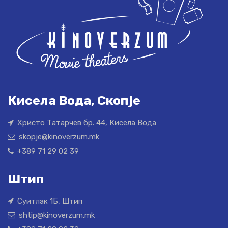
Кисела Вода, Скопје
Христо Татарчев бр. 44, Кисела Вода
skopje@kinoverzum.mk
+389 71 29 02 39
Штип
Суитлак 1Б, Штип
shtip@kinoverzum.mk