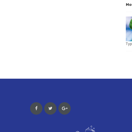
Mo
Тур