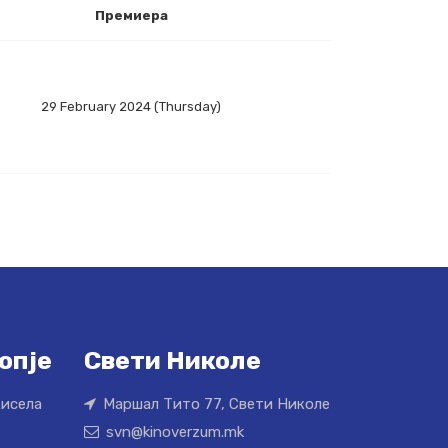
Премиера
29 February 2024 (Thursday)
опје
Свети Николе
Кисела
Маршал Тито 77, Свети Николе
svn@kinoverzum.mk