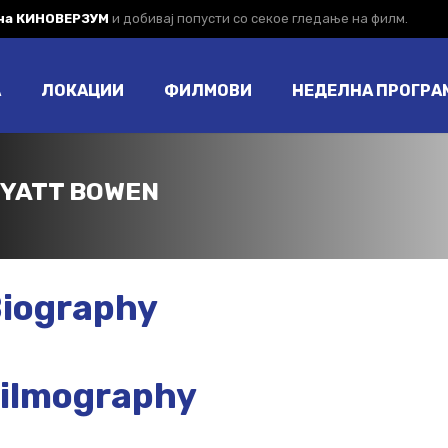
 на КИНОВЕРЗУМ
и добивај попусти со секое гледање на филм.
А
ЛОКАЦИИ
ФИЛМОВИ
НЕДЕЛНА ПРОГРА
YATT BOWEN
iography
ilmography