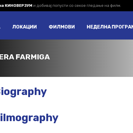
 на КИНОВЕРЗУМ
и добивај попусти со секое гледање на филм.
А
ЛОКАЦИИ
ФИЛМОВИ
НЕДЕЛНА ПРОГРА
ERA FARMIGA
iography
ilmography