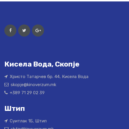
Кисела Вода, Скопје
Христо Татарчев бр. 44, Кисела Вода
skopje@kinoverzum.mk
+389 71 29 02 39
Штип
Суитлак 1Б, Штип
shtip@kinoverzum.mk