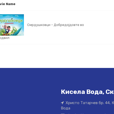
vie Name
Смрдушковци – Добредојдовте во
рдвил
Кисела Вода, Ск
Христо Татарчев бр. 44, 
Вода