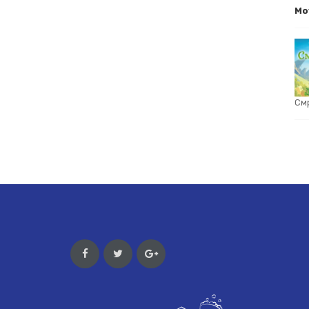
Mo
См