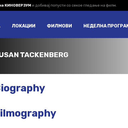
 на КИНОВЕРЗУМ
и добивај попусти со секое гледање на филм.
А
ЛОКАЦИИ
ФИЛМОВИ
НЕДЕЛНА ПРОГРА
USAN TACKENBERG
iography
ilmography