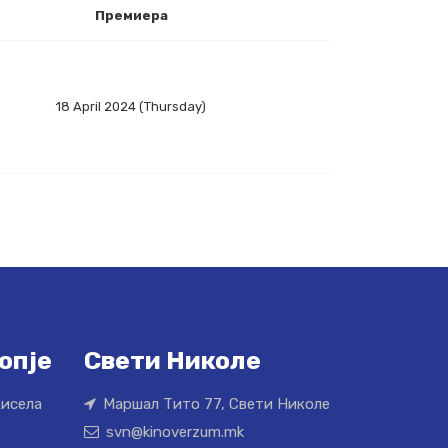
Премиера
18 April 2024 (Thursday)
опје
Свети Николе
Кисела
Маршал Тито 77, Свети Николе
svn@kinoverzum.mk