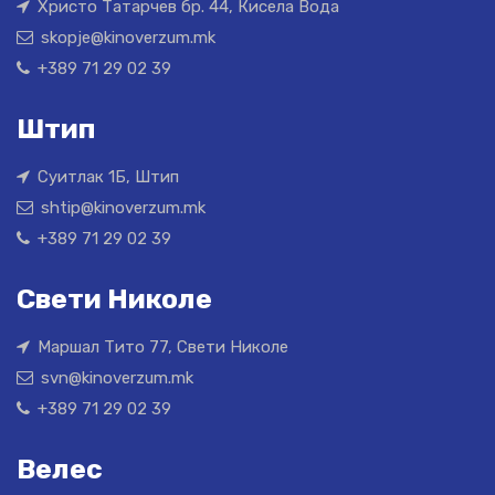
Христо Татарчев бр. 44, Кисела Вода
skopje@kinoverzum.mk
+389 71 29 02 39
Штип
Суитлак 1Б, Штип
shtip@kinoverzum.mk
+389 71 29 02 39
Свети Николе
Маршал Тито 77, Свети Николе
svn@kinoverzum.mk
+389 71 29 02 39
Велес