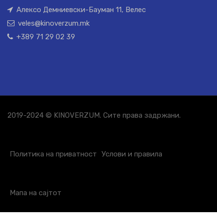
Алексо Демниевски-Бауман 11, Велес
veles@kinoverzum.mk
+389 71 29 02 39
2019-2024 © KINOVERZUM. Сите права задржани.
Политика на приватност
Услови и правила
Мапа на сајтот