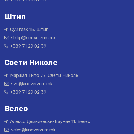
Штип
Суитлак 1Б, Штип
shtip@kinoverzum.mk
+389 71 29 02 39
Свети Николе
Маршал Тито 77, Свети Николе
svn@kinoverzum.mk
+389 71 29 02 39
Велес
Алексо Демниевски-Бауман 11, Велес
veles@kinoverzum.mk