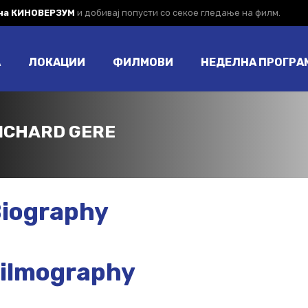
 на КИНОВЕРЗУМ
и добивај попусти со секое гледање на филм.
А
ЛОКАЦИИ
ФИЛМОВИ
НЕДЕЛНА ПРОГРА
ICHARD GERE
iography
ilmography