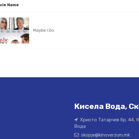
vie Name
Maybe I Do
Кисела Вода, Ск
Христо Татарчев бр. 44, 
Вода
skopje@kinoverzum.mk