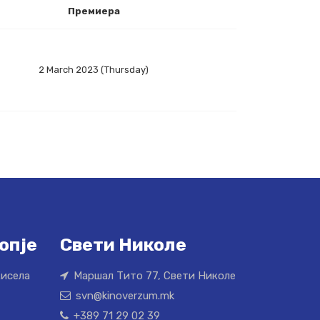
Премиера
2 March 2023 (Thursday)
опје
Свети Николе
Кисела
Маршал Тито 77, Свети Николе
svn@kinoverzum.mk
+389 71 29 02 39