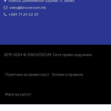
Алексо Демниевски-Бауман 11, Велес
veles@kinoverzum.mk
+389 71 29 02 39
2019-2024 © KINOVERZUM. Сите права задржани.
Политика на приватност
Услови и правила
Мапа на сајтот